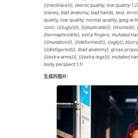
(((necklace))), (worst quality, low quality:1
lowres, bad anatomy, bad hands, text, error,
quality, low quality, normal quality, jpeg ar
color, ((((ugly)))), (((duplicate))), ((morbid)), 
(hermaphrodite), extra fingers, mutated han
(((mutation))), (((deformed))), ((ugly)), blurr
(((disfigured))), (bad anatomy), gross propo
(((extra arms))), (((extra legs))), mutated ha
body perspect:1.1)
生成的图片: