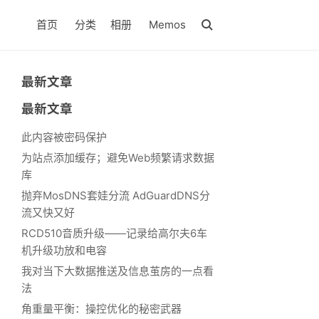
首页
分类
相册
Memos
最新文章
最新文章
此内容被密码保护
为站点添加缓存；避免Web频繁请求数据
库
抛弃MosDNS套娃分流 AdGuardDNS分
流又快又好
RCD510音质升级——记录给高尔夫6车
机升级功放和电容
我对当下大数据推送及信息茧房的一点看
法
角重量平衡：操控优化的秘密武器