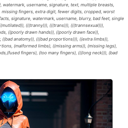
.2), watermark, username, signature, text, multiple breasts,
 missing fingers, extra digit, fewer digits, cropped, worst
tifacts, signature, watermark, username, blurry, bad feet, single
((mutilated)), (((tranny))), (((trans))), (((trannsexual))),
ds, ((poorly drawn hands)), ((poorly drawn face)),
y, ((bad anatomy)), (((bad proportions))), ((extra limbs)),
rtions, (malformed limbs), ((missing arms)), (missing legs),
nds,(fused fingers), (too many fingers), (((long neck))), (bad