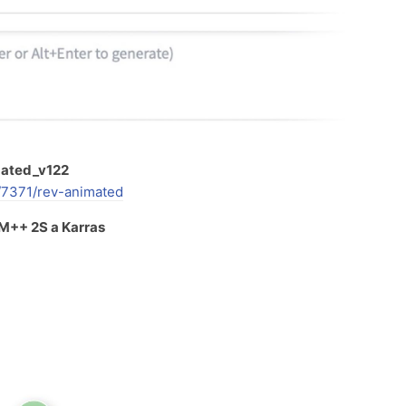
ated_v122
s/7371/rev-animated
M++ 2S a Karras