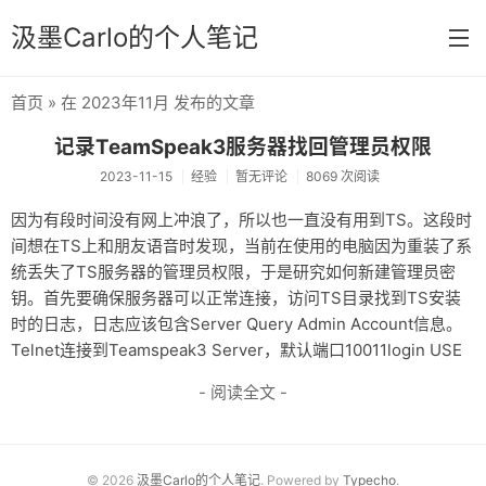
汲墨Carlo的个人笔记
首页
» 在 2023年11月 发布的文章
首页
记录TeamSpeak3服务器找回管理员权限
分类
2023-11-15
经验
暂无评论
8069 次阅读
经验
因为有段时间没有网上冲浪了，所以也一直没有用到TS。这段时
间想在TS上和朋友语音时发现，当前在使用的电脑因为重装了系
感想
统丢失了TS服务器的管理员权限，于是研究如何新建管理员密
文章
钥。首先要确保服务器可以正常连接，访问TS目录找到TS安装
时的日志，日志应该包含Server Query Admin Account信息。
相册
Telnet连接到Teamspeak3 Server，默认端口10011login USE
Memos
- 阅读全文 -
© 2026
汲墨Carlo的个人笔记
. Powered by
Typecho
.