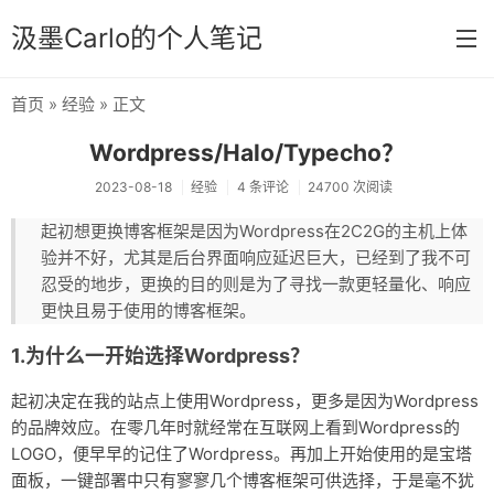
汲墨Carlo的个人笔记
首页
»
经验
» 正文
首页
Wordpress/Halo/Typecho？
分类
2023-08-18
经验
4 条评论
24700 次阅读
经验
起初想更换博客框架是因为Wordpress在2C2G的主机上体
验并不好，尤其是后台界面响应延迟巨大，已经到了我不可
感想
忍受的地步，更换的目的则是为了寻找一款更轻量化、响应
文章
更快且易于使用的博客框架。
相册
1.为什么一开始选择Wordpress？
Memos
起初决定在我的站点上使用Wordpress，更多是因为Wordpress
的品牌效应。在零几年时就经常在互联网上看到Wordpress的
LOGO，便早早的记住了Wordpress。再加上开始使用的是宝塔
面板，一键部署中只有寥寥几个博客框架可供选择，于是毫不犹