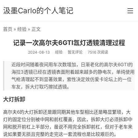
汲墨Carlo的个人笔记
首页
»
经验
» 正文
首页
记录一次高尔夫6GTI氙灯透镜清理过程
分类
2024-08-13
经验
暂无评论
7516 次阅读
经验
近段时间随着夜间用车次数增加，日渐老化的高尔夫6GTI的
海拉3透镜已经在透镜表面附着越来越多的静电灰，单纯使用
感想
气枪清理起不到显著效果，索性决定效仿爱卡论坛上的一位
文章
车友，拆大灯取巧擦拭透镜。
相册
大灯拆卸
Memos
高尔夫6的大灯拆卸还是跟同期其他车型相比还是略显繁琐，大
灯的固定位分别被中网和前杠覆盖，因此，拆卸大灯必须拆卸中
网和脱开前杠上半部分，虽说不用完全拆卸前杠，但对于老车来
说如果要无损且完整的走完这一套流程也是比较艰巨的。