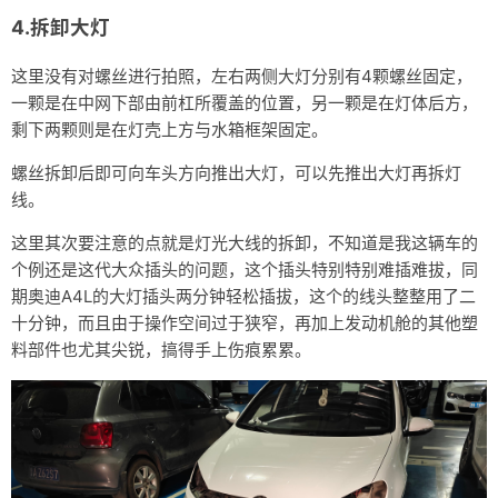
4.拆卸大灯
这里没有对螺丝进行拍照，左右两侧大灯分别有4颗螺丝固定，
一颗是在中网下部由前杠所覆盖的位置，另一颗是在灯体后方，
剩下两颗则是在灯壳上方与水箱框架固定。
螺丝拆卸后即可向车头方向推出大灯，可以先推出大灯再拆灯
线。
这里其次要注意的点就是灯光大线的拆卸，不知道是我这辆车的
个例还是这代大众插头的问题，这个插头特别特别难插难拔，同
期奥迪A4L的大灯插头两分钟轻松插拔，这个的线头整整用了二
十分钟，而且由于操作空间过于狭窄，再加上发动机舱的其他塑
料部件也尤其尖锐，搞得手上伤痕累累。