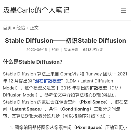
汲墨Carlo的个人笔记
首页
»
经验
» 正文
首页
Stable Diffusion——初识Stable Diffusion
分类
2023-06-15
经验
暂无评论
6413 次阅读
经验
什么是Stable Diffusion？
感想
Stable Diffusion 算法上来自 CompVis 和 Runway 团队于 2021
文章
年 12 月提出的 “
潜在扩散模型
”（LDM / Latent Diffusion
Model），这个模型又是基于 2015 年提出的
扩散模型
（DM /
相册
Diffusion Model）。参考论文中介绍算法核心逻辑的插图，
Stable Diffusion 的数据会在像素空间（
Pixel Space
）、潜在空
Memos
间（
Latent Space
）、条件（
Conditioning
）三部分之间流
转，其算法逻辑大概分这几步（可以按顺序对照下图）：
图像编码器将图像从像素空间（
Pixel Space
）压缩到更小